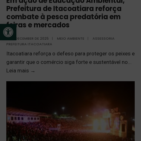
Em ação de Educação Ambiental,
Prefeitura de Itacoatiara reforça
combate à pesca predatória em
feiras e mercados
Open toolbar
4 DE DECEMBER DE 2025
|
MEIO AMBIENTE
|
ASSESSORIA
PREFEITURA ITACOATIARA
Itacoatiara reforça o defeso para proteger os peixes e
garantir que o comércio siga forte e sustentável no
...
Leia mais
→