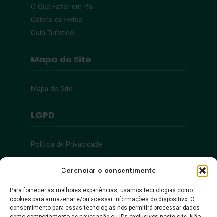
O Que Fazer em Ita
Galeria de Fotos
Guia Turístico
Mapa do Site
Mapa do Site
LGPD
Política de Privacidade
Acessibilidade
Gerenciar o consentimento
Para fornecer as melhores experiências, usamos tecnologias como
cookies para armazenar e/ou acessar informações do dispositivo. O
Acessibilidade
consentimento para essas tecnologias nos permitirá processar dados
como comportamento de navegação ou IDs exclusivos neste site. Não