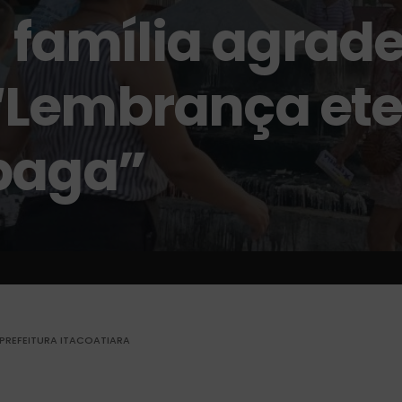
; família agrad
Lembrança ete
paga”
PREFEITURA ITACOATIARA