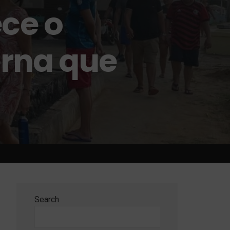
ece o
rna que
Search
Search