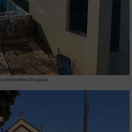
tura de Itacoatiara/Divulgação