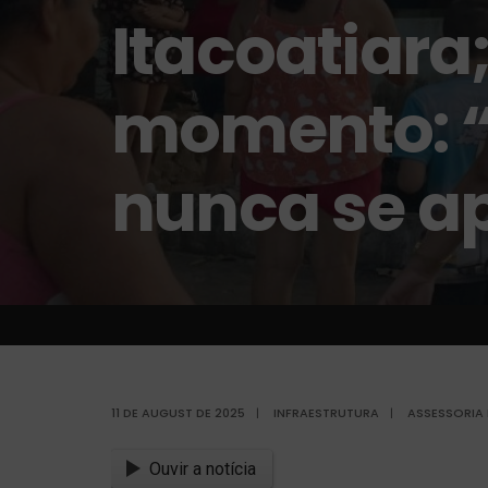
Itacoatiara
momento: “
nunca se a
11 DE AUGUST DE 2025
|
INFRAESTRUTURA
|
ASSESSORIA 
Ouvir a notícia