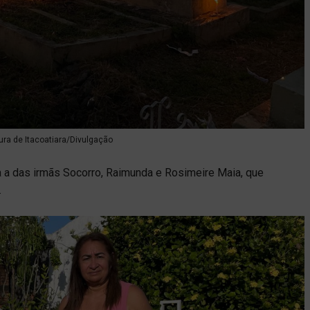
tura de Itacoatiara/Divulgação
a a das irmãs Socorro, Raimunda e Rosimeire Maia, que
.