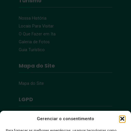
Turismo
Nossa História
Locais Para Visitar
O Que Fazer em Ita
Galeria de Fotos
Guia Turístico
Mapa do Site
Mapa do Site
LGPD
Política de Privacidade
Gerenciar o consentimento
Para fornecer as melhores experiências, usamos tecnologias como