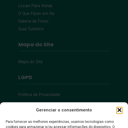
Locais Para Visitar
O Que Fazer em Ita
Galeria de Fotos
Guia Turístico
Mapa do Site
Mapa do Site
LGPD
Política de Privacidade
Acessibilidade
Gerenciar o consentimento
Para fornecer as melhores experiências, usamos tecnologias como
cookies para armazenar e/ou acessar informações do dispositivo. O
Acessibilidade