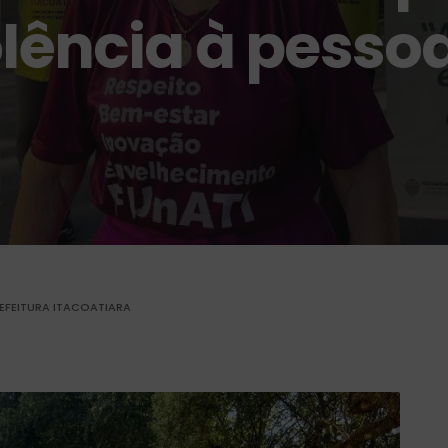
olência à pesso
EFEITURA ITACOATIARA