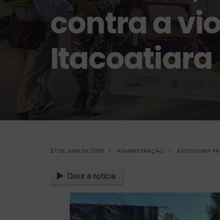
contra a vi
Itacoatiara
27 DE JUNE DE 2025
|
ADMINISTRAÇÃO
|
ASSESSORIA PR
Ouvir a notícia