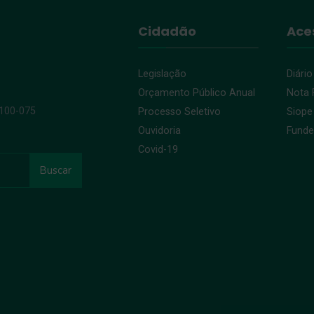
Cidadão
Ace
Legislação
Diário
Orçamento Público Anual
Nota F
9100-075
Processo Seletivo
Siope
Ouvidoria
Fund
Covid-19
Buscar