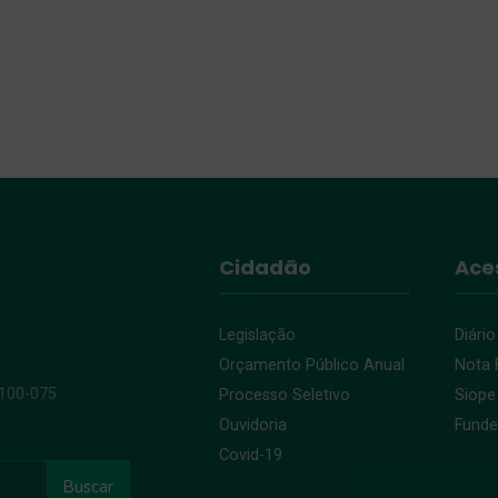
Cidadão
Ace
Legislação
Diário
Orçamento Público Anual
Nota F
9100-075
Processo Seletivo
Siope
Ouvidoria
Fund
Covid-19
Buscar