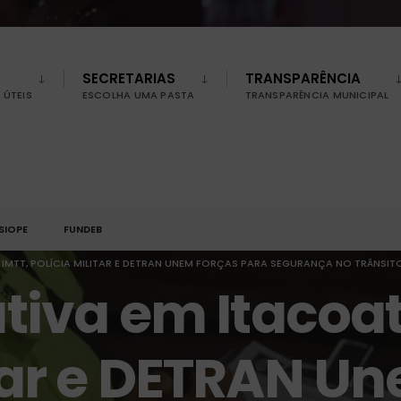
SECRETARIAS
TRANSPARÊNCIA
ÚTEIS
ESCOLHA UMA PASTA
TRANSPARÊNCIA MUNICIPAL
SIOPE
FUNDEB
: IMTT, POLÍCIA MILITAR E DETRAN UNEM FORÇAS PARA SEGURANÇA NO TRÂNSIT
ativa em Itacoat
itar e DETRAN U