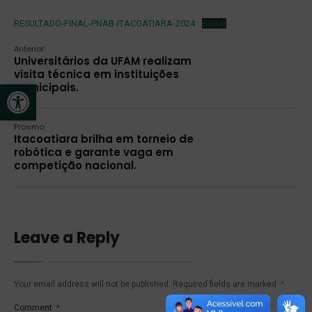
RESULTADO-FINAL-PNAB-ITACOATIARA-2024
Baixar
Anterior:
Universitários da UFAM realizam
visita técnica em instituições
Open toolbar
municipais.
Próximo:
Itacoatiara brilha em torneio de
robótica e garante vaga em
competição nacional.
Leave a Reply
Your email address will not be published.
Required fields are marked
*
Comment
*