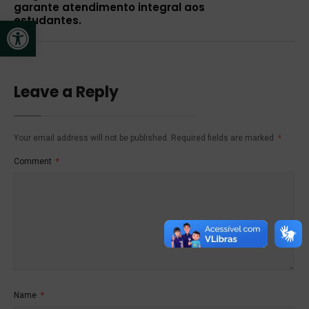
garante atendimento integral aos
estudantes.
Open toolbar
Leave a Reply
Your email address will not be published.
Required fields are marked
*
Comment
*
Name
*