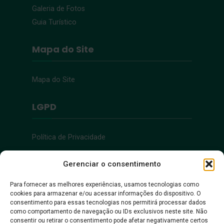
Galeria de Fotos
Guia Turístico
Mapa do Site
Mapa do Site
LGPD
Política de Privacidade
Acessibilidade
Gerenciar o consentimento
Para fornecer as melhores experiências, usamos tecnologias como
cookies para armazenar e/ou acessar informações do dispositivo. O
Acessibilidade
consentimento para essas tecnologias nos permitirá processar dados
como comportamento de navegação ou IDs exclusivos neste site. Não
consentir ou retirar o consentimento pode afetar negativamente certos