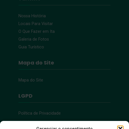
Nossa História
Locais Para Visitar
O Que Fazer em Ita
Galeria de Fotos
Guia Turístico
Mapa do Site
Mapa do Site
LGPD
Política de Privacidade
Acessibilidade
Gerenciar o consentimento