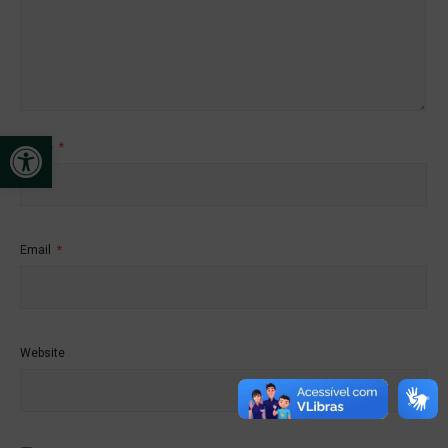
Open toolbar
Name
*
Email
*
Website