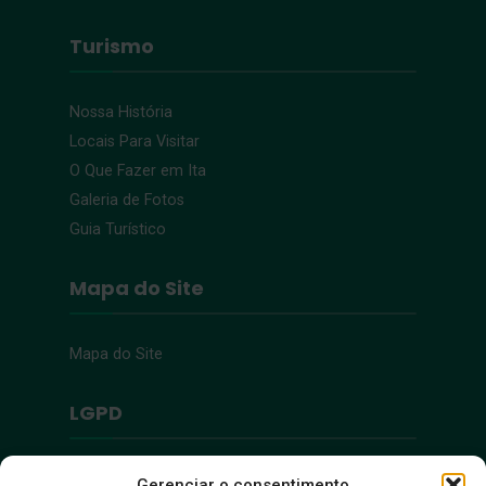
Turismo
Nossa História
Locais Para Visitar
O Que Fazer em Ita
Galeria de Fotos
Guia Turístico
Mapa do Site
Mapa do Site
LGPD
Política de Privacidade
Gerenciar o consentimento