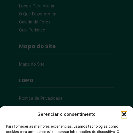
Locais Para Visitar
O Que Fazer em Ita
Galeria de Fotos
Guia Turístico
Mapa do Site
Mapa do Site
LGPD
Política de Privacidade
Acessibilidade
Gerenciar o consentimento
Para fornecer as melhores experiências, usamos tecnologias como
cookies para armazenar e/ou acessar informações do dispositivo. O
Acessibilidade