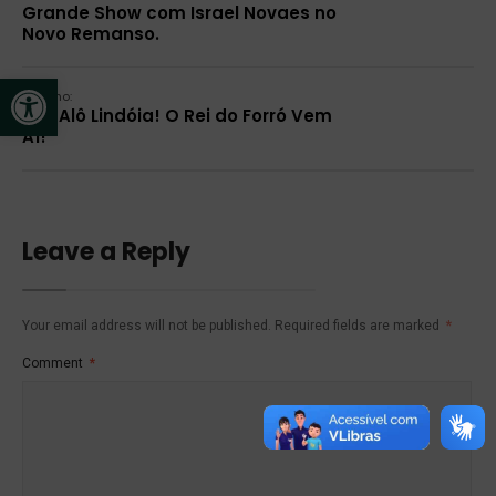
Grande Show com Israel Novaes no
Novo Remanso.
Open toolbar
Próximo:
Alô, Alô Lindóia! O Rei do Forró Vem
Aí!
Leave a Reply
Your email address will not be published.
Required fields are marked
*
Comment
*