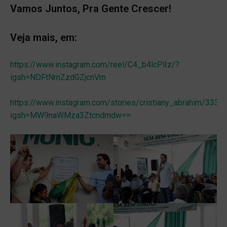
Vamos Juntos, Pra Gente Crescer!
Veja mais, em:
https://www.instagram.com/reel/C4_b4lcPlIz/?
igsh=NDFtNmZzdGZjcnVm
https://www.instagram.com/stories/cristiany_abrahim/33
igsh=MW9naWMza3Ztcndmdw==