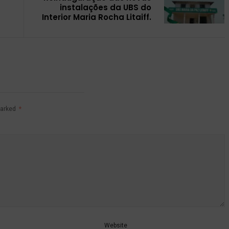
instalações da UBS do
Interior Maria Rocha Litaiff.
marked
*
Website