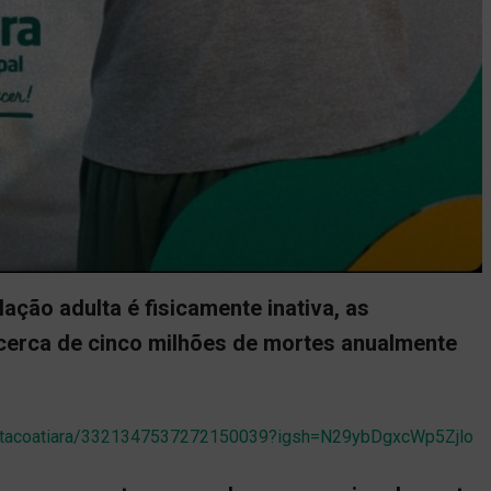
ção adulta é fisicamente inativa, as
cerca de cinco milhões de mortes anualmente
deitacoatiara/3321347537272150039?igsh=N29ybDgxcWp5Zjlo