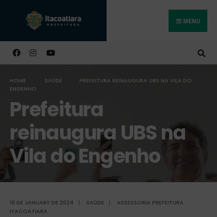
MENU
Buscar
HOME
SAÚDE
PREFEITURA REINAUGURA UBS NA VILA DO
ENGENHO
Prefeitura
reinaugura UBS na
Vila do Engenho
10 DE JANUARY DE 2024
|
SAÚDE
|
ASSESSORIA PREFEITURA
ITACOATIARA