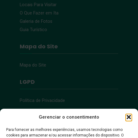
Locais Para Visitar
O Que Fazer em Ita
Galeria de Fotos
Guia Turístico
Mapa do Site
Mapa do Site
LGPD
Política de Privacidade
Acessibilidade
Gerenciar o consentimento
Para fornecer as melhores experiências, usamos tecnologias como
cookies para armazenar e/ou acessar informações do dispositivo. O
Acessibilidade