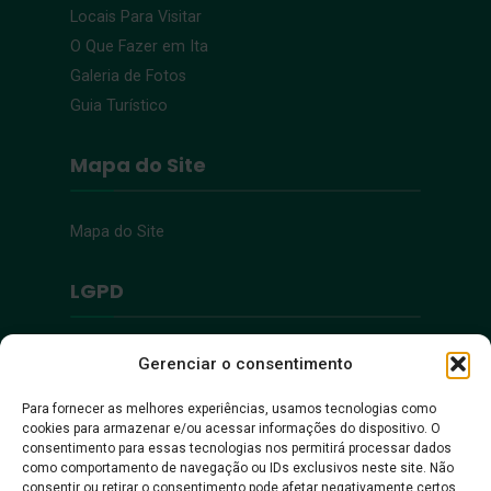
Locais Para Visitar
O Que Fazer em Ita
Galeria de Fotos
Guia Turístico
Mapa do Site
Mapa do Site
LGPD
Política de Privacidade
Gerenciar o consentimento
Para fornecer as melhores experiências, usamos tecnologias como
Acessibilidade
cookies para armazenar e/ou acessar informações do dispositivo. O
consentimento para essas tecnologias nos permitirá processar dados
como comportamento de navegação ou IDs exclusivos neste site. Não
Acessibilidade
consentir ou retirar o consentimento pode afetar negativamente certos