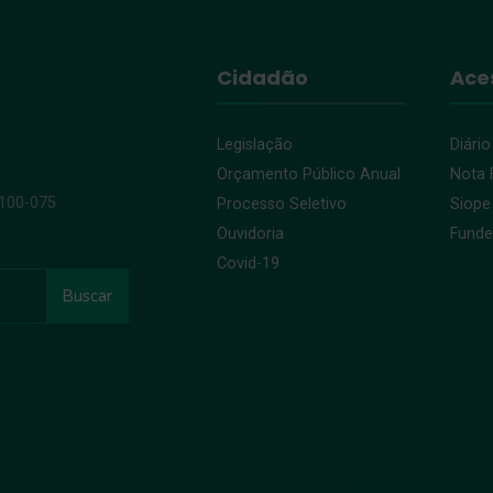
Cidadão
Ace
Legislação
Diário
Orçamento Público Anual
Nota F
9100-075
Processo Seletivo
Siope
Ouvidoria
Fund
Covid-19
Buscar