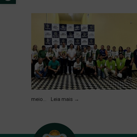
meio
...
Leia mais
→