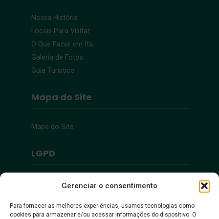
Nossa História
Locais Para Visitar
O Que Fazer em Ita
Galeria de Fotos
Guia Turístico
Mapa do Site
Mapa do Site
LGPD
Política de Privacidade
Gerenciar o consentimento
Para fornecer as melhores experiências, usamos tecnologias como
Acessibilidade
cookies para armazenar e/ou acessar informações do dispositivo. O