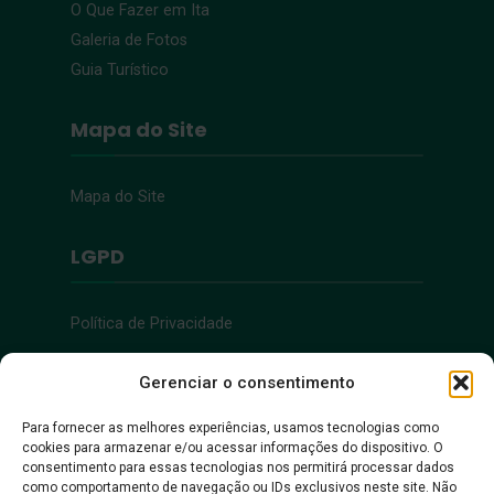
O Que Fazer em Ita
Galeria de Fotos
Guia Turístico
Mapa do Site
Mapa do Site
LGPD
Política de Privacidade
Acessibilidade
Gerenciar o consentimento
Para fornecer as melhores experiências, usamos tecnologias como
cookies para armazenar e/ou acessar informações do dispositivo. O
Acessibilidade
consentimento para essas tecnologias nos permitirá processar dados
como comportamento de navegação ou IDs exclusivos neste site. Não