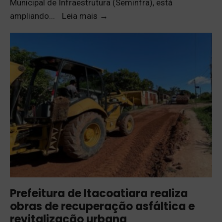
Municipal de Infraestrutura (Seminfra), está
ampliando
...
Leia mais
→
Prefeitura de Itacoatiara realiza
obras de recuperação asfáltica e
revitalização urbana