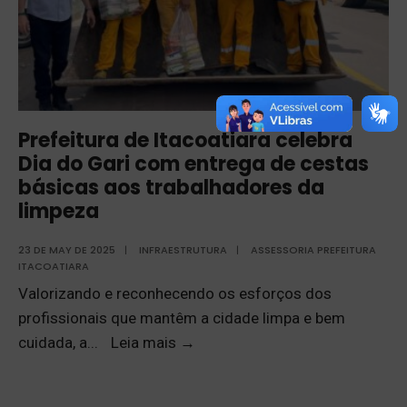
Prefeitura de Itacoatiara celebra
Dia do Gari com entrega de cestas
básicas aos trabalhadores da
limpeza
23 DE MAY DE 2025
|
INFRAESTRUTURA
|
ASSESSORIA PREFEITURA
ITACOATIARA
Valorizando e reconhecendo os esforços dos
profissionais que mantêm a cidade limpa e bem
cuidada, a
...
Leia mais
→