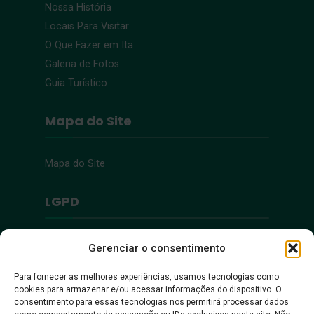
Nossa História
Locais Para Visitar
O Que Fazer em Ita
Galeria de Fotos
Guia Turístico
Mapa do Site
Mapa do Site
LGPD
Política de Privacidade
Gerenciar o consentimento
Para fornecer as melhores experiências, usamos tecnologias como
Acessibilidade
cookies para armazenar e/ou acessar informações do dispositivo. O
consentimento para essas tecnologias nos permitirá processar dados