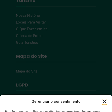
Turismo
Nossa História
Locais Para Visitar
O Que Fazer em Ita
Galeria de Fotos
Guia Turístico
Mapa do Site
Mapa do Site
LGPD
Política de Privacidade
Gerenciar o consentimento
Para fornecer as melhores experiências, usamos tecnologias como