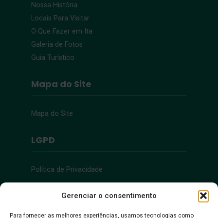
Nossa História
Locais Para Visitar
O Que Fazer em Ita
Galeria de Fotos
Guia Turístico
Mapa do Site
Mapa do Site
LGPD
Política de Privacidade
Acessibilidade
Gerenciar o consentimento
Para fornecer as melhores experiências, usamos tecnologias como