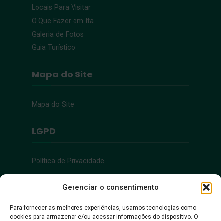
Locais Para Visitar
O Que Fazer em Ita
Galeria de Fotos
Guia Turístico
Mapa do Site
Mapa do Site
LGPD
Política de Privacidade
Acessibilidade
Gerenciar o consentimento
Para fornecer as melhores experiências, usamos tecnologias como
cookies para armazenar e/ou acessar informações do dispositivo. O
Acessibilidade