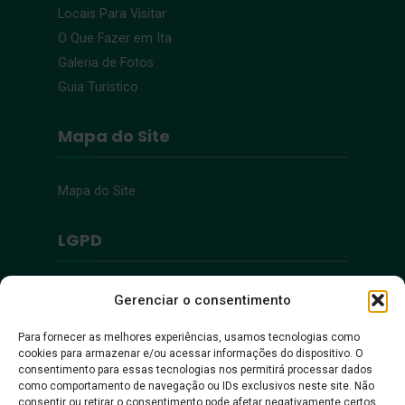
Locais Para Visitar
O Que Fazer em Ita
Galeria de Fotos
Guia Turístico
Mapa do Site
Mapa do Site
LGPD
Política de Privacidade
Gerenciar o consentimento
Para fornecer as melhores experiências, usamos tecnologias como
Acessibilidade
cookies para armazenar e/ou acessar informações do dispositivo. O
consentimento para essas tecnologias nos permitirá processar dados
como comportamento de navegação ou IDs exclusivos neste site. Não
Acessibilidade
consentir ou retirar o consentimento pode afetar negativamente certos