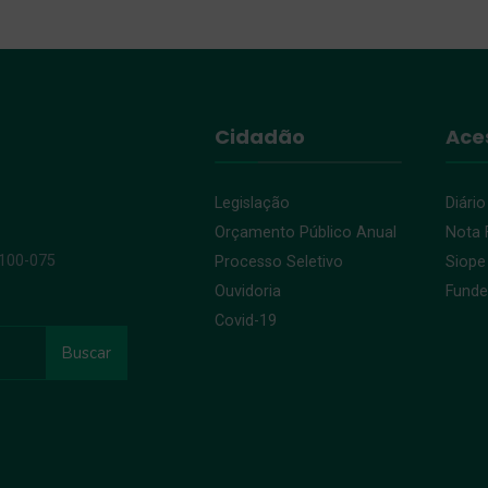
Cidadão
Ace
Legislação
Diário
Orçamento Público Anual
Nota F
9100-075
Processo Seletivo
Siope
Ouvidoria
Fund
Covid-19
Buscar