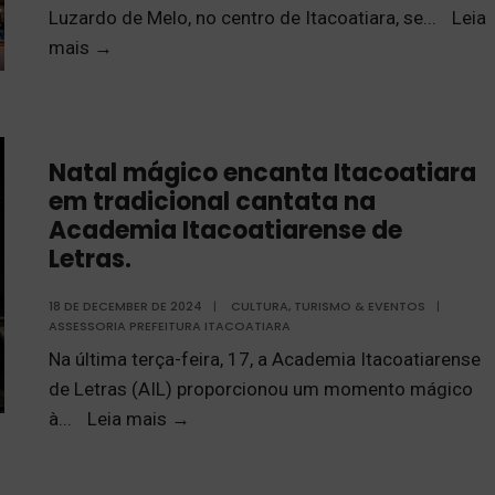
Luzardo de Melo, no centro de Itacoatiara, se
...
Leia
mais
→
Natal mágico encanta Itacoatiara
em tradicional cantata na
Academia Itacoatiarense de
Letras.
18 DE DECEMBER DE 2024
|
CULTURA, TURISMO & EVENTOS
|
ASSESSORIA PREFEITURA ITACOATIARA
Na última terça-feira, 17, a Academia Itacoatiarense
de Letras (AIL) proporcionou um momento mágico
à
...
Leia mais
→