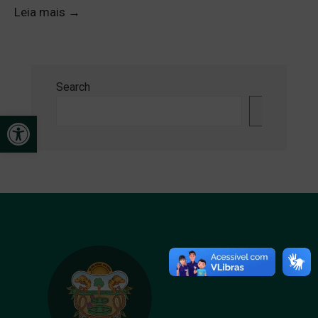
Leia mais
→
Search
Search
Open toolbar