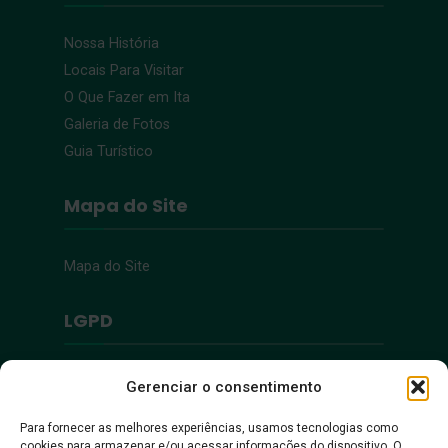
Nossa História
Locais Para Visitar
O Que Fazer em Ita
Galeria de Fotos
Guia Turístico
Mapa do Site
Mapa do Site
LGPD
Política de Privacidade
Gerenciar o consentimento
Para fornecer as melhores experiências, usamos tecnologias como
Acessibilidade
cookies para armazenar e/ou acessar informações do dispositivo. O