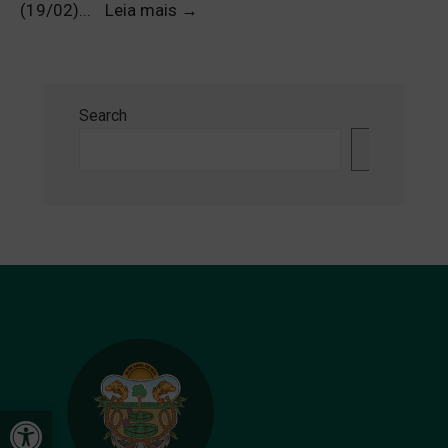
(19/02)
...
Leia mais
→
Search
Search
Open toolbar