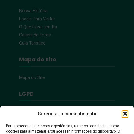
Nossa História
Locais Para Visitar
O Que Fazer em Ita
Galeria de Fotos
Guia Turístico
Mapa do Site
Mapa do Site
LGPD
Política de Privacidade
Gerenciar o consentimento
Para fornecer as melhores experiências, usamos tecnologias como
Acessibilidade
cookies para armazenar e/ou acessar informações do dispositivo. O