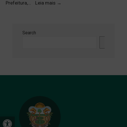
Prefeitura,
...
Leia mais
→
Search
Search
Open toolbar