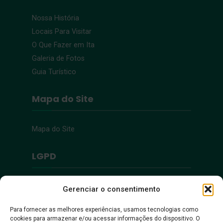
Nossa História
Locais Para Visitar
O Que Fazer em Ita
Galeria de Fotos
Guia Turístico
Mapa do Site
Mapa do Site
LGPD
Política de Privacidade
Gerenciar o consentimento
Para fornecer as melhores experiências, usamos tecnologias como
Acessibilidade
cookies para armazenar e/ou acessar informações do dispositivo. O