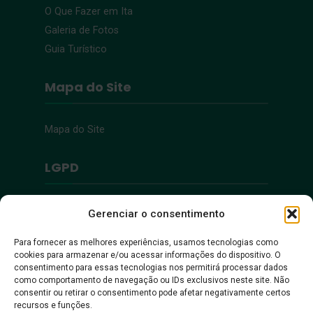
O Que Fazer em Ita
Galeria de Fotos
Guia Turístico
Mapa do Site
Mapa do Site
LGPD
Política de Privacidade
Gerenciar o consentimento
Para fornecer as melhores experiências, usamos tecnologias como
Acessibilidade
cookies para armazenar e/ou acessar informações do dispositivo. O
consentimento para essas tecnologias nos permitirá processar dados
como comportamento de navegação ou IDs exclusivos neste site. Não
Acessibilidade
consentir ou retirar o consentimento pode afetar negativamente certos
recursos e funções.