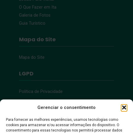
O Que Fazer em Ita
Galeria de Fotos
Guia Turístico
Mapa do Site
Mapa do Site
LGPD
Política de Privacidade
Acessibilidade
Gerenciar o consentimento
Para fornecer as melhores experiências, usamos tecnologias como
cookies para armazenar e/ou acessar informações do dispositivo. O
Acessibilidade
consentimento para essas tecnologias nos permitirá processar dados