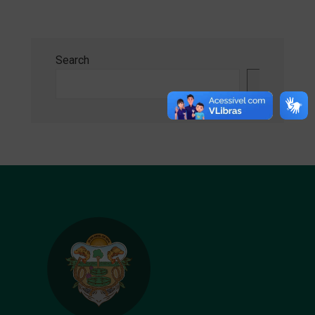
Search
Search