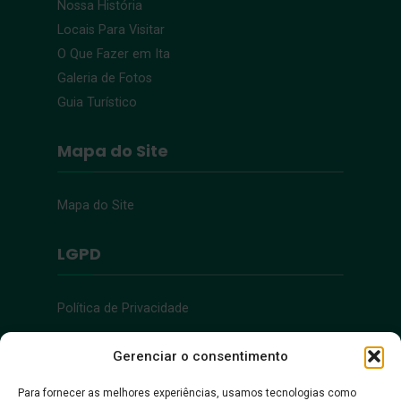
Nossa História
Locais Para Visitar
O Que Fazer em Ita
Galeria de Fotos
Guia Turístico
Mapa do Site
Mapa do Site
LGPD
Política de Privacidade
Acessibilidade
Gerenciar o consentimento
Para fornecer as melhores experiências, usamos tecnologias como