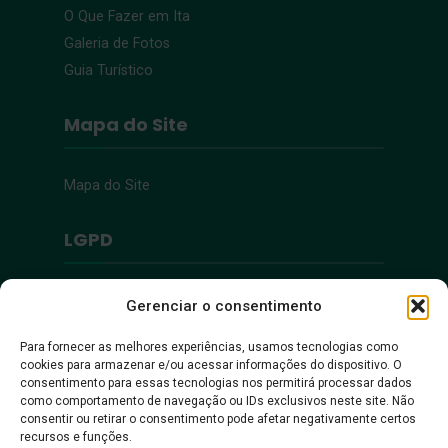
O Que Fazer em Ita
Galeria de Fotos
Guia Turístico
Mapa do Site
Mapa do Site
LGPD
Política de Privacidade
Gerenciar o consentimento
Para fornecer as melhores experiências, usamos tecnologias como
Acessibilidade
cookies para armazenar e/ou acessar informações do dispositivo. O
consentimento para essas tecnologias nos permitirá processar dados
como comportamento de navegação ou IDs exclusivos neste site. Não
Acessibilidade
consentir ou retirar o consentimento pode afetar negativamente certos
recursos e funções.