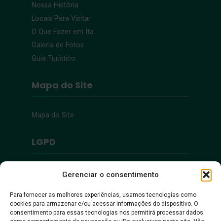
Nossa História
Locais Para Visitar
O Que Fazer em Ita
Galeria de Fotos
Guia Turístico
Mapa do Site
Mapa do Site
LGPD
Política de Privacidade
Gerenciar o consentimento
Para fornecer as melhores experiências, usamos tecnologias como
Acessibilidade
cookies para armazenar e/ou acessar informações do dispositivo. O
consentimento para essas tecnologias nos permitirá processar dados