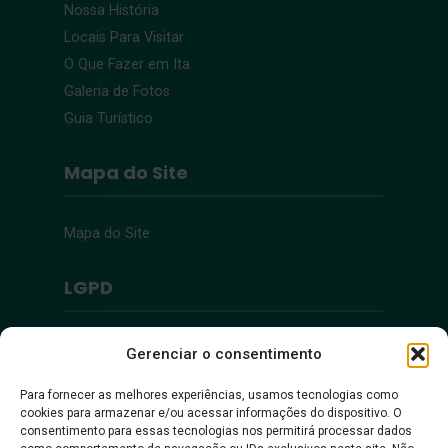
Nossa História
Locais Para Visitar
O Que Fazer em Ita
Galeria de Fotos
Guia Turístico
Mapa do Site
Mapa do Site
LGPD
Política de Privacidade
Gerenciar o consentimento
Para fornecer as melhores experiências, usamos tecnologias como
Acessibilidade
cookies para armazenar e/ou acessar informações do dispositivo. O
consentimento para essas tecnologias nos permitirá processar dados