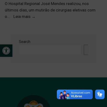
O Hospital Regional José Mendes realizou, nos
últimos dias, um mutirão de cirurgias eletivas com
o
...
Leia mais
→
Search
Open toolbar
Search