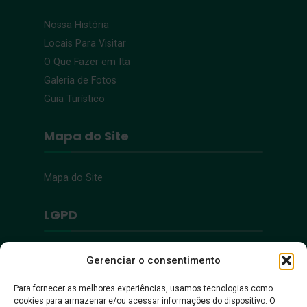
Nossa História
Locais Para Visitar
O Que Fazer em Ita
Galeria de Fotos
Guia Turístico
Mapa do Site
Mapa do Site
LGPD
Política de Privacidade
Gerenciar o consentimento
Para fornecer as melhores experiências, usamos tecnologias como
Acessibilidade
cookies para armazenar e/ou acessar informações do dispositivo. O