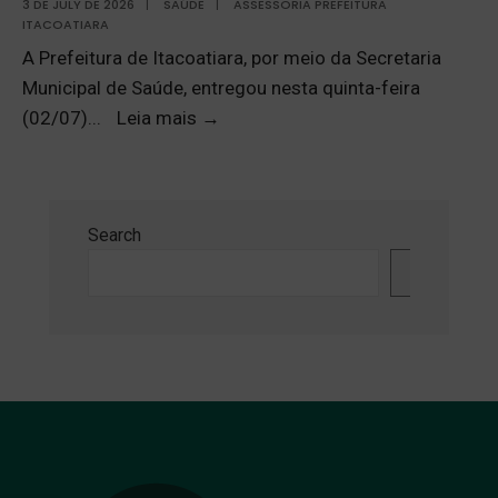
3 DE JULY DE 2026
|
SAÚDE
|
ASSESSORIA PREFEITURA
ITACOATIARA
A Prefeitura de Itacoatiara, por meio da Secretaria
Municipal de Saúde, entregou nesta quinta-feira
(02/07)
...
Leia mais
→
Search
Search