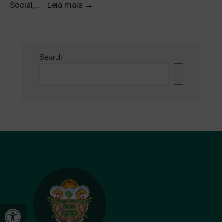
Social,
...
Leia mais
→
Search
Search
Open toolbar