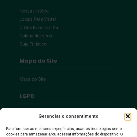
Nossa História
Locais Para Visitar
O Que Fazer em Ita
Galeria de Fotos
Guia Turístico
Mapa do Site
Mapa do Site
LGPD
Política de Privacidade
Gerenciar o consentimento
Para fornecer as melhores experiências, usamos tecnologias como
Acessibilidade
cookies para armazenar e/ou acessar informações do dispositivo. O