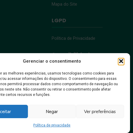
Mapa do Site
LGPD
Política de Privacidade
Acessibilidade
Gerenciar o consentimento
Acessibilidade
er as melhores experiências, usamos tecnologias como cookies para
/ou acessar informações do dispositivo. O consentimento para essas
 nos permitirá processar dados como comportamento de navegação ou
os neste site. Não consentir ou retirar o consentimento pode afetar
te certos recursos e funções.
, pra gente crescer!
ceitar
Negar
Ver preferências
Política de privacidade