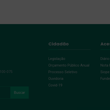
Cidadão
Ace
Legislação
Diário
Orçamento Público Anual
Nota F
9100-075
Processo Seletivo
Siope
Ouvidoria
Fund
Covid-19
Buscar