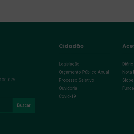
Cidadão
Ace
Legislação
Diário
Orçamento Público Anual
Nota F
9100-075
Processo Seletivo
Siope
Ouvidoria
Fund
Covid-19
Buscar