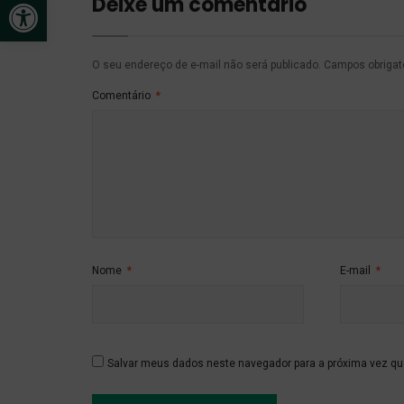
Abrir a barra de ferramentas
Deixe um comentário
O seu endereço de e-mail não será publicado.
Campos obriga
Comentário
*
Nome
*
E-mail
*
Salvar meus dados neste navegador para a próxima vez qu