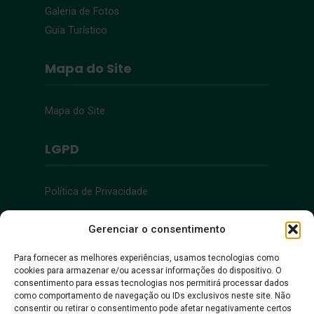
Galeria de Fotos
Guia Turístico
Mapa do Site
Mapa do Site
LGPD
Política de Privacidade
Acessibilidade
Gerenciar o consentimento
Para fornecer as melhores experiências, usamos tecnologias como
cookies para armazenar e/ou acessar informações do dispositivo. O
Acessibilidade
consentimento para essas tecnologias nos permitirá processar dados
como comportamento de navegação ou IDs exclusivos neste site. Não
consentir ou retirar o consentimento pode afetar negativamente certos