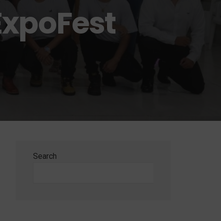
ExpoFest
Search
Search