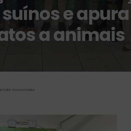
e suínos e apur
atos a animais
EITURA ITACOATIARA