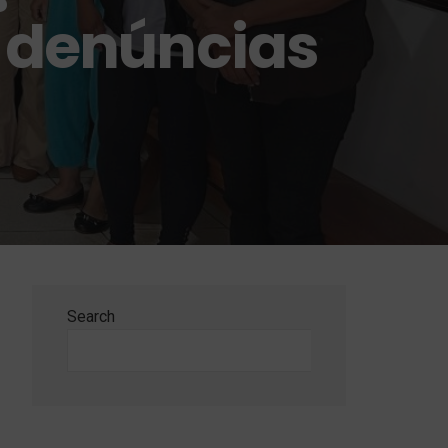
a denúncias
Search
Search