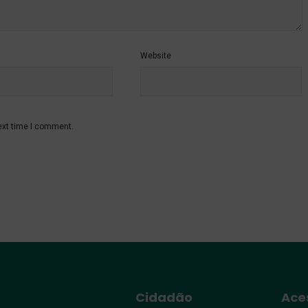
Website
ext time I comment.
Cidadão
Ace