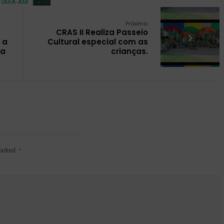
TIARA-AM
Baixar
Próximo:
CRAS II Realiza Passeio
 a
Cultural especial com as
ra
crianças.
marked
*