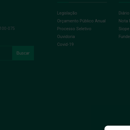
Legislação
Diário
Orçamento Público Anual
Nota F
9100-075
Processo Seletivo
Siope
Ouvidoria
Fund
Covid-19
Buscar