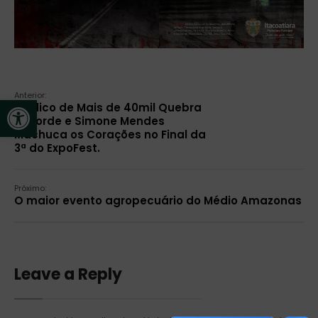
Anterior:
Open toolbar
Público de Mais de 40mil Quebra
Recorde e Simone Mendes
Machuca os Corações no Final da
3ª do ExpoFest.
Próximo:
O maior evento agropecuário do Médio Amazonas mo
Leave a Reply