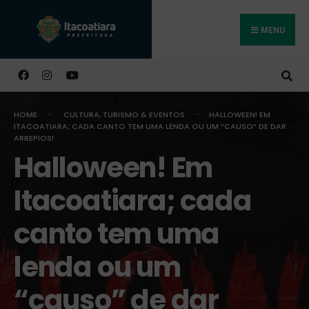
MENU
Buscar
HOME
CULTURA, TURISMO & EVENTOS
HALLOWEEN! EM
ITACOATIARA; CADA CANTO TEM UMA LENDA OU UM “CAUSO” DE DAR
ARREPIOS!
Halloween! Em
Itacoatiara; cada
canto tem uma
lenda ou um
“causo” de dar