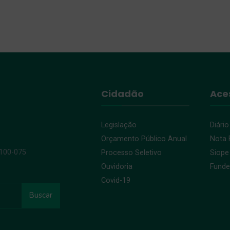
Cidadão
Ace
Legislação
Diário
Orçamento Público Anual
Nota F
9100-075
Processo Seletivo
Siope
Ouvidoria
Fund
Covid-19
Buscar