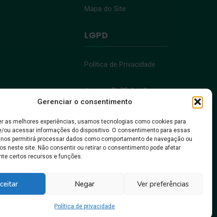
Mapa do Site
LGPD
Política de Privacidade
Acessibilidade
Gerenciar o consentimento
Acessibilidade
er as melhores experiências, usamos tecnologias como cookies para
/ou acessar informações do dispositivo. O consentimento para essas
 nos permitirá processar dados como comportamento de navegação ou
os neste site. Não consentir ou retirar o consentimento pode afetar
te certos recursos e funções.
, pra gente crescer!
ceitar
Negar
Ver preferências
Política de privacidade