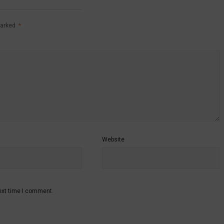
marked
*
Website
ext time I comment.