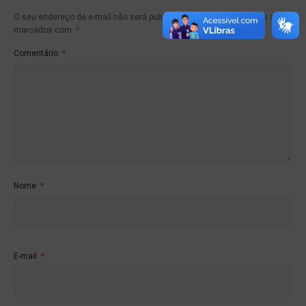
O seu endereço de e-mail não será publicado.
Campos obrigatórios são
marcados com
*
Comentário
*
Nome
*
E-mail
*