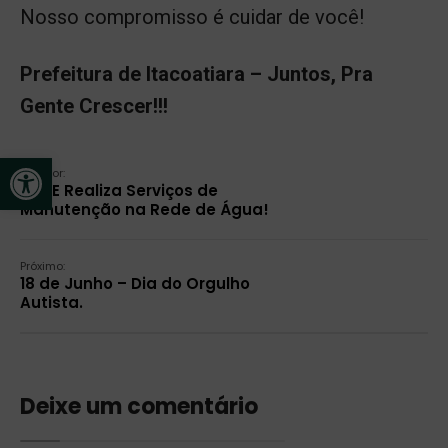
Nosso compromisso é cuidar de você!
Prefeitura de Itacoatiara – Juntos, Pra
Gente Crescer!!!
Abrir a barra de ferramentas
Anterior:
SAAE Realiza Serviços de
Manutenção na Rede de Água!
Próximo:
18 de Junho – Dia do Orgulho
Autista.
Deixe um comentário