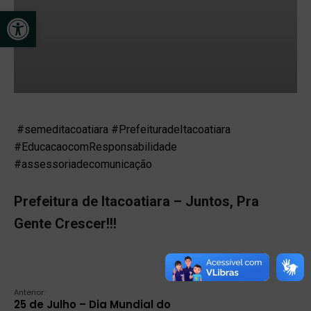
Open toolbar
#semeditacoatiara #PrefeituradeItacoatiara
#EducacaocomResponsabilidade
#assessoriadecomunicação
Prefeitura de Itacoatiara – Juntos, Pra
Gente Crescer!!!
Anterior:
25 de Julho – Dia Mundial do